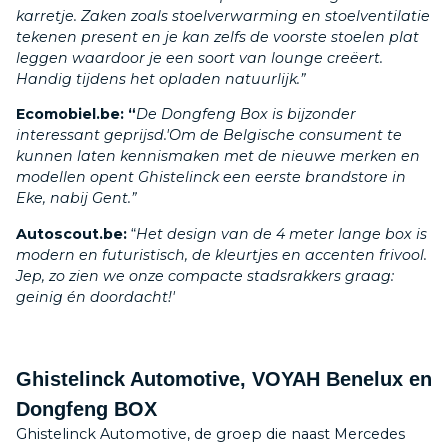
karretje. Zaken zoals stoelverwarming en stoelventilatie
tekenen present en je kan zelfs de voorste stoelen plat
Contact
leggen waardoor je een soort van lounge creëert.
Handig tijdens het opladen natuurlijk.”
Ecomobiel.be: “
De Dongfeng Box is bijzonder
Proefrit plannen
interessant geprijsd.'Om de Belgische consument te
kunnen laten kennismaken met de nieuwe merken en
modellen opent Ghistelinck een eerste brandstore in
Eke, nabij Gent.”
Autoscout.be:
“
Het design van de 4 meter lange box is
modern en futuristisch, de kleurtjes en accenten frivool.
Jep, zo zien we onze compacte stadsrakkers graag:
geinig én doordacht!'
Ghistelinck Automotive, VOYAH Benelux en
Dongfeng BOX
Ghistelinck Automotive, de groep die naast Mercedes