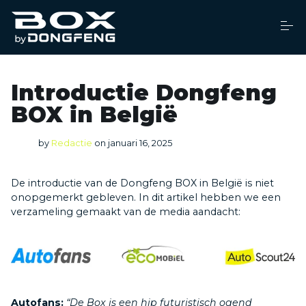
S
k
i
p
t
o
Dealers
c
Introductie Dongfeng
o
n
BOX in België
t
Financiering
e
n
by
Redactie
on
januari 16, 2025
t
Brochure
De introductie van de Dongfeng BOX in België is niet
onopgemerkt gebleven. In dit artikel hebben we een
Service
verzameling gemaakt van de media aandacht:
Over ons
Nieuws
Autofans:
“De Box is een hip futuristisch ogend