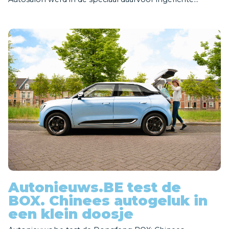
Autonieuws.BE test de
BOX. Chinees autogeluk in
een klein doosje