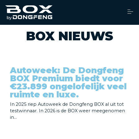
S
k
i
p
t
o
BOX NIEUWS
Dealers
c
o
n
t
Financiering
e
n
Autoweek: De Dongfeng
t
Brochure
BOX Premium biedt voor
€23.899 ongelofelijk veel
ruimte en luxe.
Service
In 2025 riep Autoweek de Dongfeng BOX al uit tot
testwinnaar. In 2026 is de BOX weer meegenomen
Over ons
in...
Nieuws